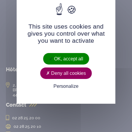
This site uses cookies and
gives you control over what
you want to activate
OK, accept all
Hôtel de ville
Deny all cookies
2, rue de l’Hôtel-de-Ville
Personalize
BP 50167
44802 Saint-Herblain cedex
Contact
02 28 25 20 00
02 28 25 20 10