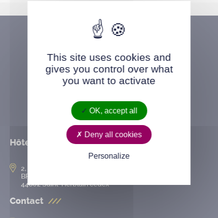
This site uses cookies and
gives you control over what
you want to activate
OK, accept all
Deny all cookies
Hôtel de ville
Personalize
2, rue de l’Hôtel-de-Ville
BP 50167
44802 Saint-Herblain cedex
Contact