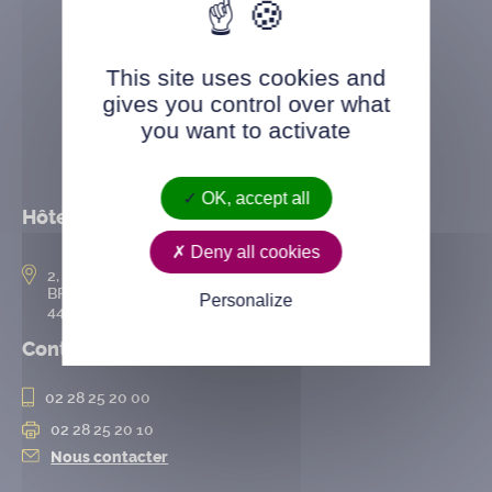
This site uses cookies and
gives you control over what
you want to activate
OK, accept all
Hôtel de ville
Deny all cookies
2, rue de l’Hôtel-de-Ville
BP 50167
Personalize
44802 Saint-Herblain cedex
Contact
02 28 25 20 00
02 28 25 20 10
Nous contacter