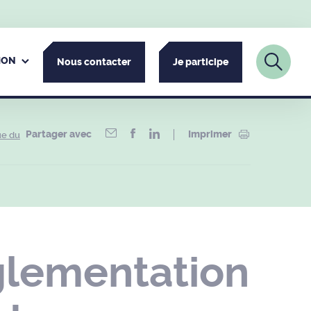
ION
Nous contacter
Je participe
Partager avec
Imprimer
ue du
glementation