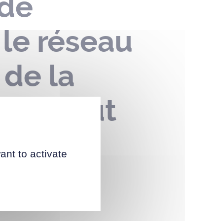
 de
 le réseau
 de la
u 04 août
ant to activate