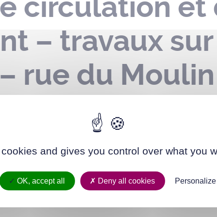
e circulation et
t – travaux sur
 – rue du Moulin
 du 17 juillet a
 cookies and gives you control over what you w
OK, accept all
Deny all cookies
Personalize