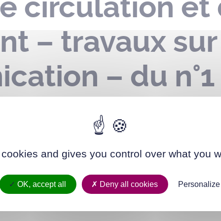
e circulation et
t – travaux sur
ation – du n°1 
ay – du 11 au 25
 cookies and gives you control over what you w
OK, accept all
Deny all cookies
Personalize