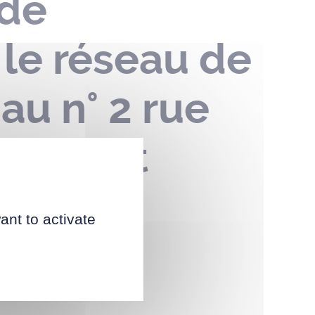
 de
 le réseau de
au n° 2 rue
 juillet
ant to activate