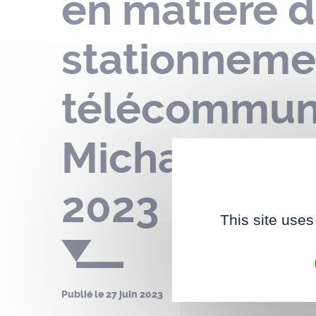
en matière d
stationnemen
télécommunic
Michaël Farad
2023
This site uses
Publié le
27 juin 2023