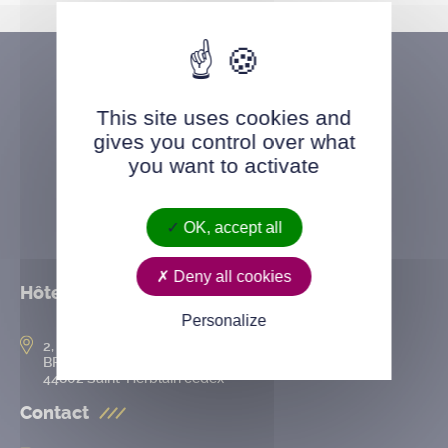
This site uses cookies and
gives you control over what
you want to activate
OK, accept all
Deny all cookies
Hôtel de ville
Personalize
2, rue de l’Hôtel-de-Ville
BP 50167
44802 Saint-Herblain cedex
Contact