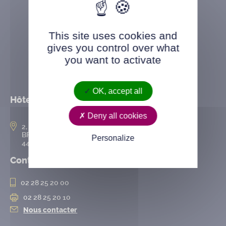
This site uses cookies and
gives you control over what
you want to activate
OK, accept all
Hôtel de ville
Deny all cookies
2, rue de l’Hôtel-de-Ville
BP 50167
Personalize
44802 Saint-Herblain cedex
Contact
02 28 25 20 00
02 28 25 20 10
Nous contacter