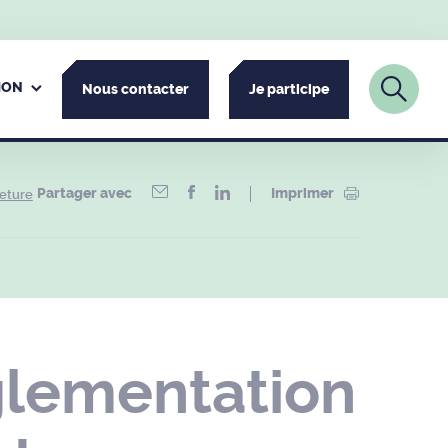
ION
Nous contacter
Je participe
Partager avec
Imprimer
meture
glementation