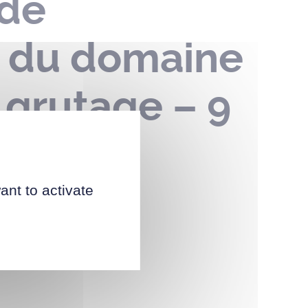
 de
n du domaine
 grutage – 9
t 2023
ant to activate