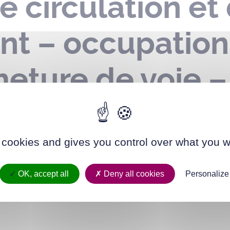
e circulation et
nt – occupatio
meture de voie –
gault – le 22 aoû
 cookies and gives you control over what you w
OK, accept all
Deny all cookies
Personalize