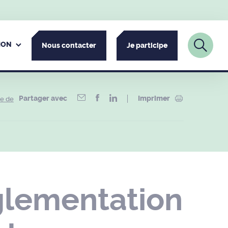
ION
Nous contacter
Je participe
Partager avec
Imprimer
ue de
glementation