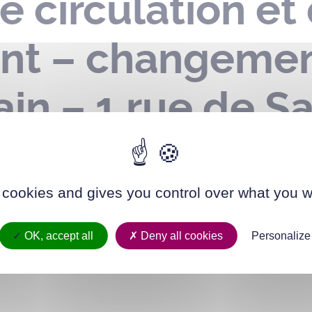
e circulation et
nt – changemen
ain – 1 rue de S
 septembre 2023
 cookies and gives you control over what you w
OK, accept all
Deny all cookies
Personalize