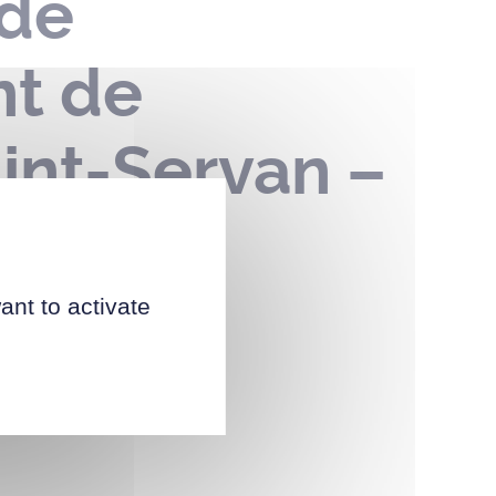
 de
t de
aint-Servan –
ant to activate