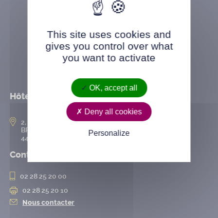
This site uses cookies and
gives you control over what
you want to activate
OK, accept all
Hôtel de ville
Deny all cookies
2, rue de l’Hôtel-de-Ville
BP 50167
Personalize
44802 Saint-Herblain cedex
Contact
02 28 25 20 00
02 28 25 20 10
Nous contacter