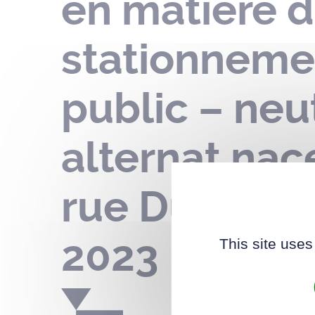
en matière d
stationneme
public – neu
alternat nac
rue Duguay T
2023
This site uses