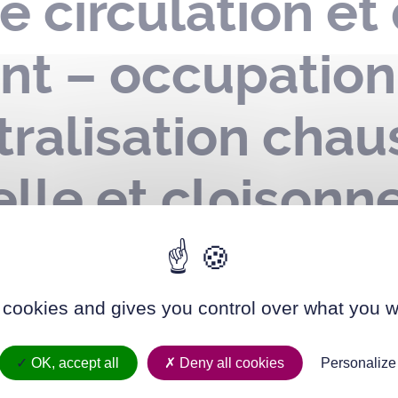
e circulation et
nt – occupatio
tralisation cha
elle et cloison
rouin – du 02 a
 cookies and gives you control over what you w
OK, accept all
Deny all cookies
Personalize