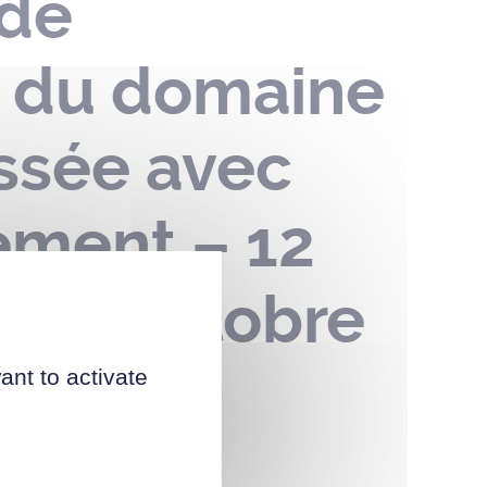
 de
n du domaine
ussée avec
nement – 12
u 27 octobre
ant to activate