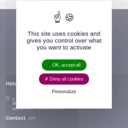
This site uses cookies and
gives you control over what
you want to activate
OK, accept all
Deny all cookies
Hôtel de ville
Personalize
2, rue de l’Hôtel-de-Ville
BP 50167
44802 Saint-Herblain cedex
Contact