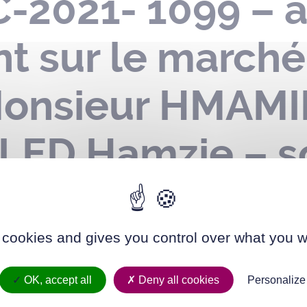
C-2021- 1099 – a
 sur le marché
 Monsieur HMAMI
LED Hamzie – s
de la date de no
té
 cookies and gives you control over what you w
OK, accept all
Deny all cookies
Personalize