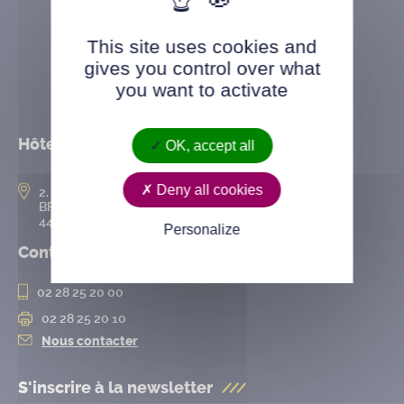
This site uses cookies and
gives you control over what
you want to activate
Hôtel de ville
OK, accept all
Deny all cookies
2, rue de l’Hôtel-de-Ville
BP 50167
44802 Saint-Herblain cedex
Personalize
Contact
02 28 25 20 00
02 28 25 20 10
Nous contacter
S'inscrire à la
newsletter