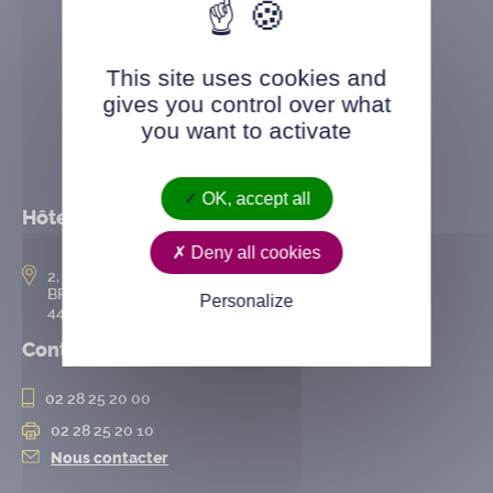
This site uses cookies and
gives you control over what
you want to activate
OK, accept all
Hôtel de ville
Deny all cookies
2, rue de l’Hôtel-de-Ville
BP 50167
Personalize
44802 Saint-Herblain cedex
Contact
02 28 25 20 00
02 28 25 20 10
Nous contacter