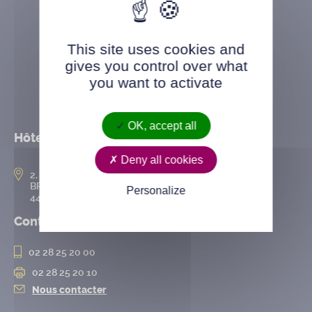
This site uses cookies and
gives you control over what
you want to activate
OK, accept all
Hôtel de ville
Deny all cookies
2, rue de l’Hôtel-de-Ville
BP 50167
Personalize
44802 Saint-Herblain cedex
Contact
02 28 25 20 00
02 28 25 20 10
Nous contacter