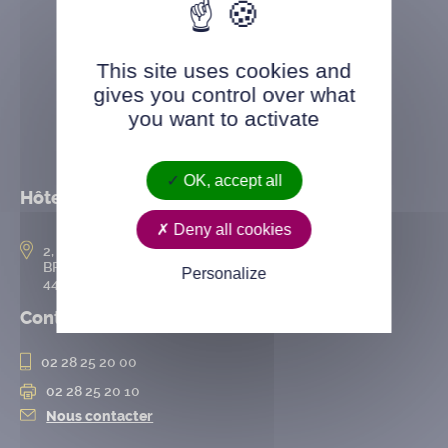
This site uses cookies and
gives you control over what
you want to activate
OK, accept all
Hôtel de ville
Deny all cookies
2, rue de l’Hôtel-de-Ville
BP 50167
Personalize
44802 Saint-Herblain cedex
Contact
02 28 25 20 00
02 28 25 20 10
Nous contacter