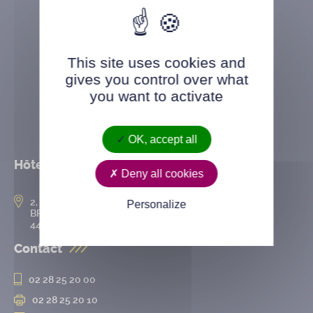
This site uses cookies and
gives you control over what
you want to activate
OK, accept all
Hôtel de ville
Deny all cookies
2, rue de l’Hôtel-de-Ville
Personalize
BP 50167
44802 Saint-Herblain cedex
Contact
02 28 25 20 00
02 28 25 20 10