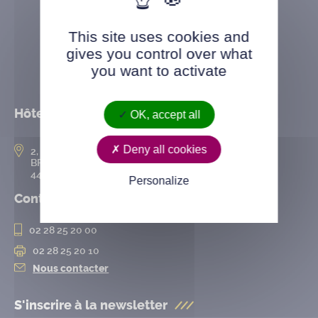
This site uses cookies and
gives you control over what
you want to activate
Hôtel de ville
OK, accept all
Deny all cookies
2, rue de l’Hôtel-de-Ville
BP 50167
44802 Saint-Herblain cedex
Personalize
Contact
02 28 25 20 00
02 28 25 20 10
Nous contacter
S'inscrire à la
newsletter