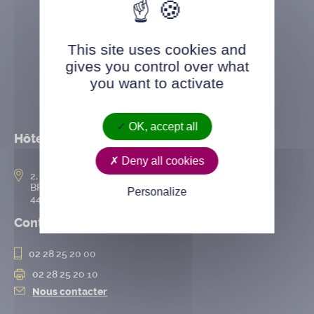
This site uses cookies and
gives you control over what
you want to activate
OK, accept all
Hôtel de ville
Deny all cookies
2, rue de l’Hôtel-de-Ville
BP 50167
Personalize
44802 Saint-Herblain cedex
Contact
02 28 25 20 00
02 28 25 20 10
Nous contacter