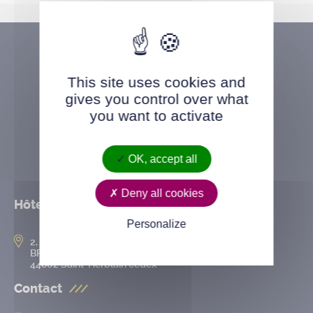
This site uses cookies and
gives you control over what
you want to activate
OK, accept all
Deny all cookies
Hôtel de ville
Personalize
2, rue de l’Hôtel-de-Ville
BP 50167
44802 Saint-Herblain cedex
Contact