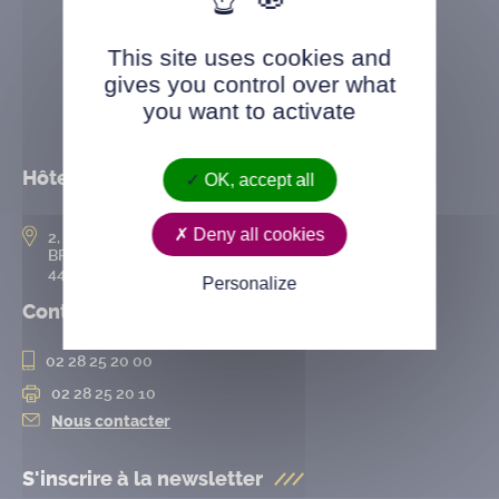
This site uses cookies and
gives you control over what
you want to activate
Hôtel de ville
OK, accept all
Deny all cookies
2, rue de l’Hôtel-de-Ville
BP 50167
44802 Saint-Herblain cedex
Personalize
Contact
02 28 25 20 00
02 28 25 20 10
Nous contacter
S'inscrire à la
newsletter