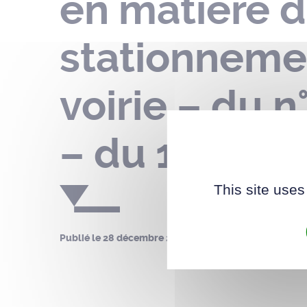
en matière d
stationnemen
voirie – du n
– du 13 janvi
This site uses
Publié le
28 décembre 2023