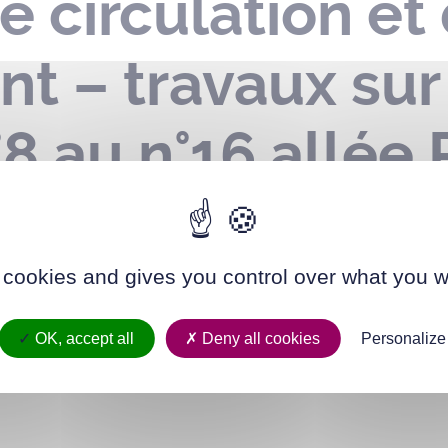
e circulation et
t – travaux sur
°8 au n°16 allée
er au 09 février
 cookies and gives you control over what you w
OK, accept all
Deny all cookies
Personalize