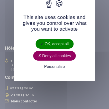
This site uses cookies and
gives you control over what
you want to activate
OK, accept all
Hôtel de ville
Deny all cookies
2, rue de l’Hôtel-de-Ville
BP 50167
Personalize
44802 Saint-Herblain cedex
Contact
02 28 25 20 00
02 28 25 20 10
Nous contacter