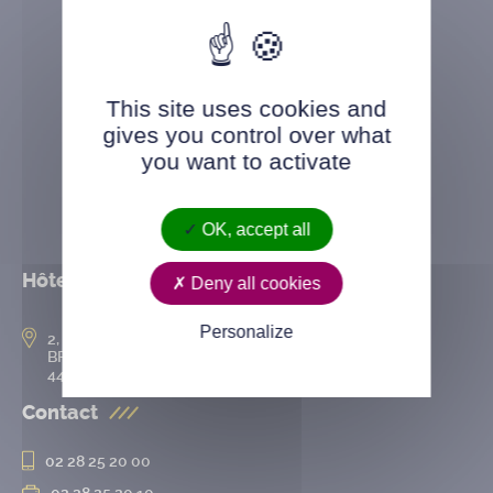
This site uses cookies and
gives you control over what
you want to activate
OK, accept all
Hôtel de ville
Deny all cookies
Personalize
2, rue de l’Hôtel-de-Ville
BP 50167
44802 Saint-Herblain cedex
Contact
02 28 25 20 00
02 28 25 20 10