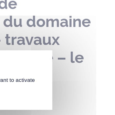
 de
n du domaine
– travaux
ssacre – le
ant to activate