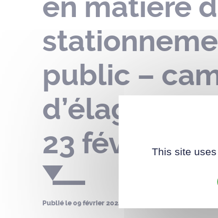
en matière d
stationneme
public – cam
d’élagage – 
23 février 2
This site uses
Publié le
09 février 2024