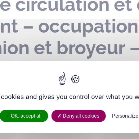
e circulation et
nt – occupatio
ion et broyeur 
boulevard du Ma
024
 cookies and gives you control over what you w
OK, accept all
Deny all cookies
Personalize