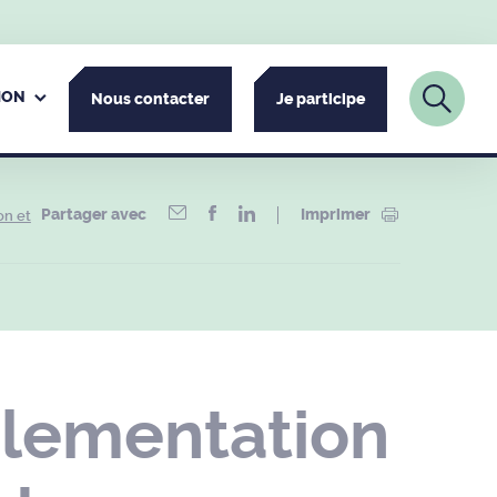
ION
Nous contacter
Je participe
Partager avec
Imprimer
on et
glementation