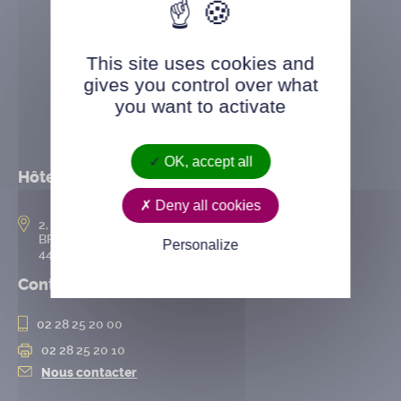
This site uses cookies and
gives you control over what
you want to activate
OK, accept all
Hôtel de ville
Deny all cookies
2, rue de l’Hôtel-de-Ville
BP 50167
Personalize
44802 Saint-Herblain cedex
Contact
02 28 25 20 00
02 28 25 20 10
Nous contacter