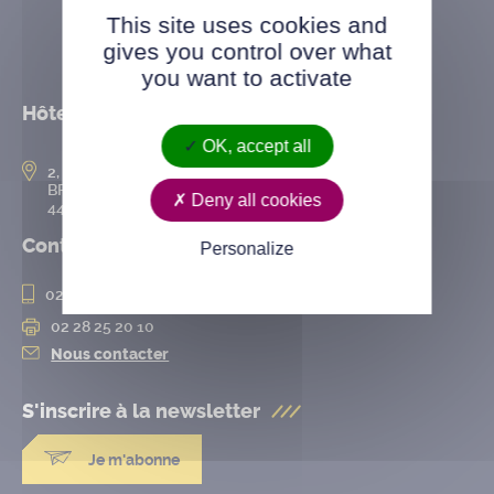
This site uses cookies and
gives you control over what
you want to activate
Hôtel de ville
OK, accept all
2, rue de l’Hôtel-de-Ville
BP 50167
Deny all cookies
44802 Saint-Herblain cedex
Contact
Personalize
02 28 25 20 00
02 28 25 20 10
Nous contacter
S'inscrire à la
newsletter
Je m'abonne