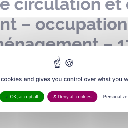
e circulation et
nt – occupatio
ménagement – 1
is – du 26 au 27
 cookies and gives you control over what you w
OK, accept all
Deny all cookies
Personalize