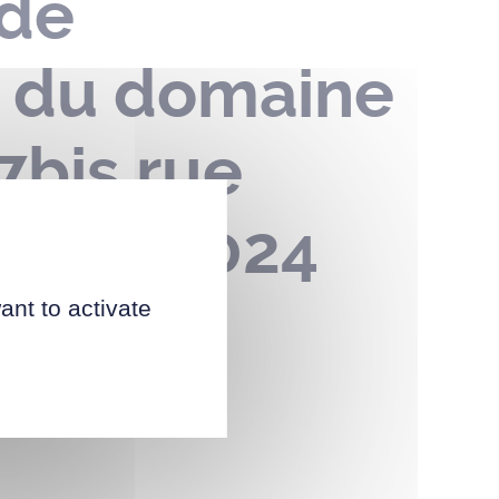
 de
n du domaine
7bis rue
 avril 2024
ant to activate