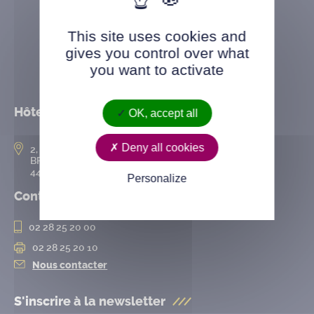
This site uses cookies and
gives you control over what
you want to activate
Hôtel de ville
OK, accept all
Deny all cookies
2, rue de l’Hôtel-de-Ville
BP 50167
44802 Saint-Herblain cedex
Personalize
Contact
02 28 25 20 00
02 28 25 20 10
Nous contacter
S'inscrire à la
newsletter