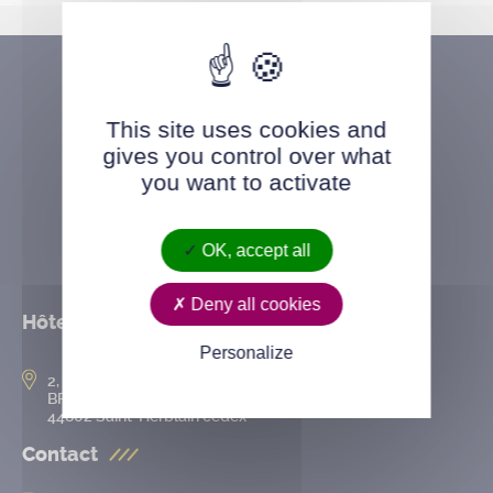
This site uses cookies and
gives you control over what
you want to activate
OK, accept all
Deny all cookies
Hôtel de ville
Personalize
2, rue de l’Hôtel-de-Ville
BP 50167
44802 Saint-Herblain cedex
Contact