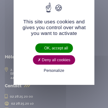
This site uses cookies and
gives you control over what
you want to activate
OK, accept all
Hôtel de ville
Deny all cookies
2, rue de l’Hôtel-de-Ville
Personalize
BP 50167
44802 Saint-Herblain cedex
Contact
02 28 25 20 00
02 28 25 20 10