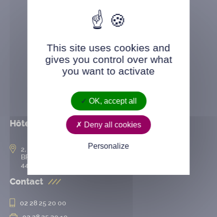
This site uses cookies and
gives you control over what
you want to activate
OK, accept all
Hôtel de ville
Deny all cookies
Personalize
2, rue de l’Hôtel-de-Ville
BP 50167
44802 Saint-Herblain cedex
Contact
02 28 25 20 00
02 28 25 20 10