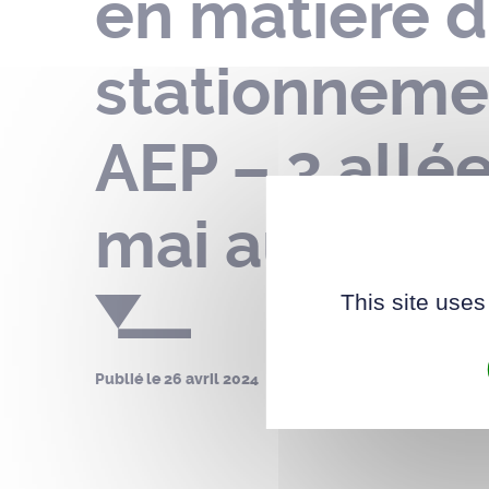
en matière d
stationnemen
AEP – 3 allé
mai au 17 ju
This site uses
Publié le
26 avril 2024