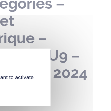
égories –
 et
rique –
’s cup U9 –
 08 juin 2024
ant to activate