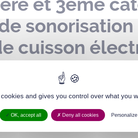
ère et 3ème cat
 de sonorisation
de cuisson élect
SHOC – pitchoun
 de Chézine – le
 cookies and gives you control over what you w
OK, accept all
Deny all cookies
Personalize