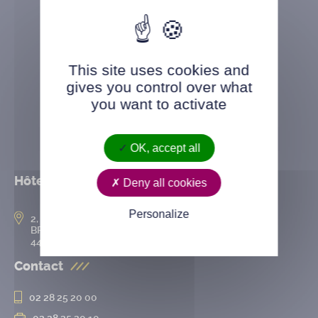
This site uses cookies and
gives you control over what
you want to activate
OK, accept all
Hôtel de ville
Deny all cookies
Personalize
2, rue de l’Hôtel-de-Ville
BP 50167
44802 Saint-Herblain cedex
Contact
02 28 25 20 00
02 28 25 20 10