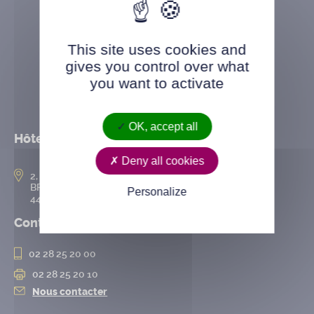
This site uses cookies and
gives you control over what
you want to activate
OK, accept all
Hôtel de ville
Deny all cookies
2, rue de l’Hôtel-de-Ville
BP 50167
Personalize
44802 Saint-Herblain cedex
Contact
02 28 25 20 00
02 28 25 20 10
Nous contacter