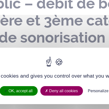
ic – débit de b
ère et 3ème cat
 de sonorisation
Nuit des Forêts 
le 08 juin 2024
 cookies and gives you control over what you w
OK, accept all
Deny all cookies
Personalize