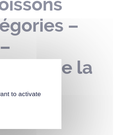
oissons
égories –
 –
– parc de la
ant to activate