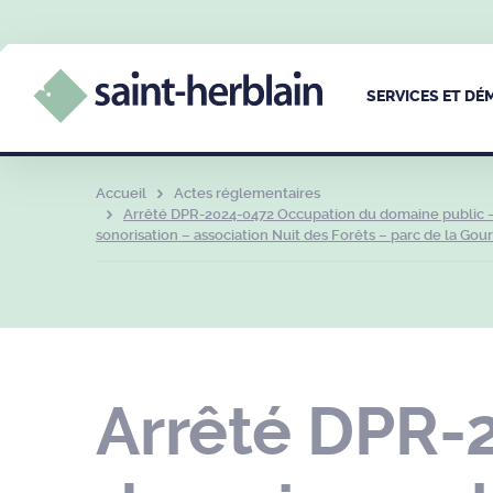
SERVICES ET D
Accueil
Actes réglementaires
Arrêté DPR-2024-0472 Occupation du domaine public – 
sonorisation – association Nuit des Forêts – parc de la Gour
Arrêté DPR-