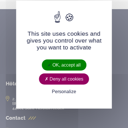
This site uses cookies and
gives you control over what
you want to activate
OK, accept all
Deny all cookies
Hôtel de ville
Personalize
2, rue de l’Hôtel-de-Ville
BP 50167
44802 Saint-Herblain cedex
Contact