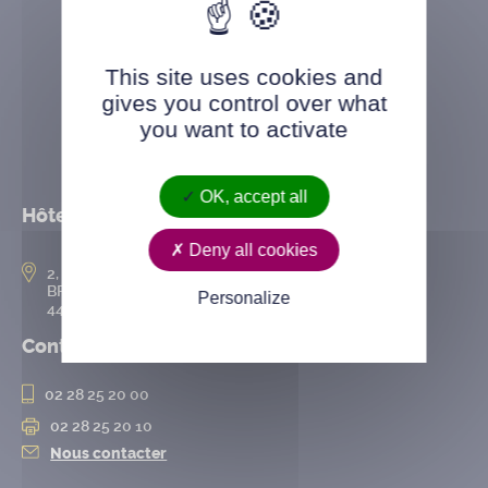
This site uses cookies and
gives you control over what
you want to activate
OK, accept all
Hôtel de ville
Deny all cookies
2, rue de l’Hôtel-de-Ville
BP 50167
Personalize
44802 Saint-Herblain cedex
Contact
02 28 25 20 00
02 28 25 20 10
Nous contacter