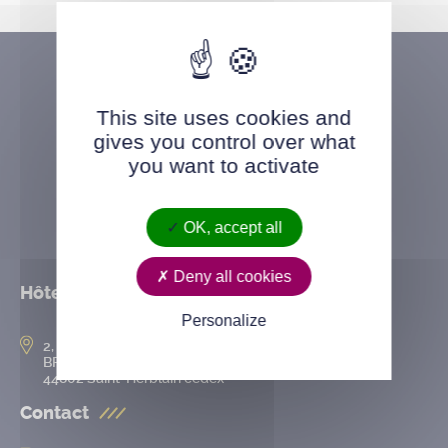
This site uses cookies and
gives you control over what
you want to activate
OK, accept all
Deny all cookies
Hôtel de ville
Personalize
2, rue de l’Hôtel-de-Ville
BP 50167
44802 Saint-Herblain cedex
Contact