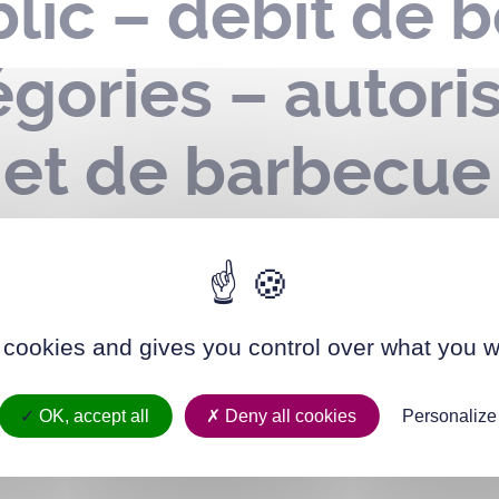
ic – débit de b
gories – autori
 et de barbecue
Ensemble au Till
9 juin 2024
 cookies and gives you control over what you w
OK, accept all
Deny all cookies
Personalize