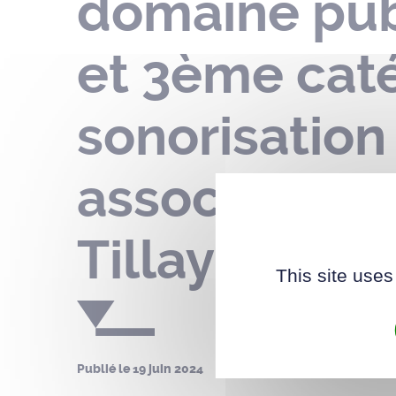
domaine publ
et 3ème caté
sonorisation
association 
Tillay – le 2
This site uses
Publié le
19 juin 2024