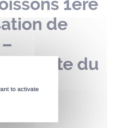
oissons 1ère
sation de
 –
ay – Fête du
ant to activate