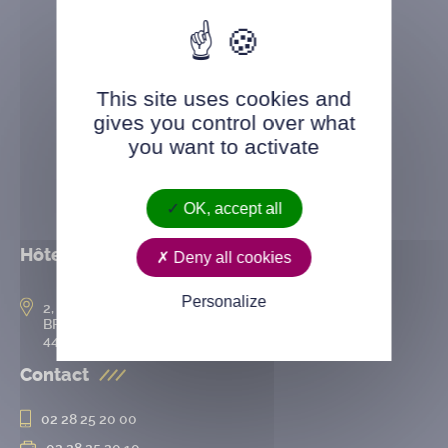
This site uses cookies and
gives you control over what
you want to activate
OK, accept all
Hôtel de ville
Deny all cookies
Personalize
2, rue de l’Hôtel-de-Ville
BP 50167
44802 Saint-Herblain cedex
Contact
02 28 25 20 00
02 28 25 20 10