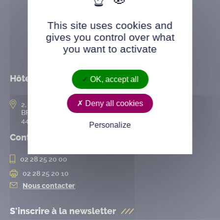
This site uses cookies and
gives you control over what
you want to activate
Hôtel de ville
OK, accept all
Deny all cookies
2, rue de l’Hôtel-de-Ville
BP 50167
44802 Saint-Herblain cedex
Personalize
Contact
02 28 25 20 00
02 28 25 20 10
Nous contacter
S'inscrire à la
newsletter