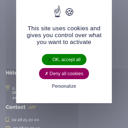
This site uses cookies and
gives you control over what
you want to activate
OK, accept all
Hôtel de ville
Deny all cookies
Personalize
2, rue de l’Hôtel-de-Ville
BP 50167
44802 Saint-Herblain cedex
Contact
02 28 25 20 00
02 28 25 20 10