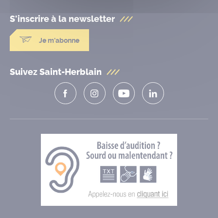
S'inscrire à la
newsletter
Je m'abonne
Suivez Saint-Herblain