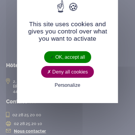
This site uses cookies and
gives you control over what
you want to activate
OK, accept all
Hôtel de ville
Deny all cookies
2, rue de l’Hôtel-de-Ville
Personalize
BP 50167
44802 Saint-Herblain cedex
Contact
02 28 25 20 00
02 28 25 20 10
Nous contacter