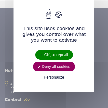
This site uses cookies and
gives you control over what
you want to activate
OK, accept all
Deny all cookies
Hôtel de ville
Personalize
2, rue de l’Hôtel-de-Ville
BP 50167
44802 Saint-Herblain cedex
Contact