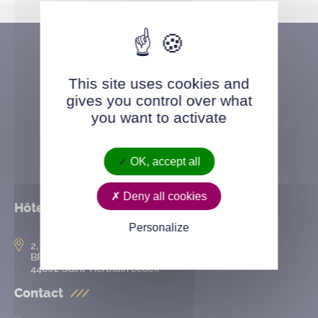
This site uses cookies and
gives you control over what
you want to activate
OK, accept all
Deny all cookies
Hôtel de ville
Personalize
2, rue de l’Hôtel-de-Ville
BP 50167
44802 Saint-Herblain cedex
Contact