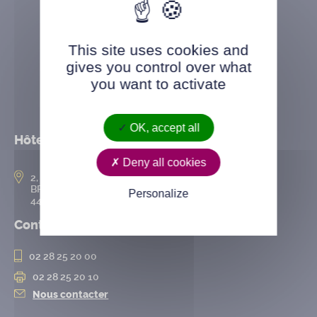
This site uses cookies and
gives you control over what
you want to activate
OK, accept all
Hôtel de ville
Deny all cookies
2, rue de l’Hôtel-de-Ville
BP 50167
Personalize
44802 Saint-Herblain cedex
Contact
02 28 25 20 00
02 28 25 20 10
Nous contacter