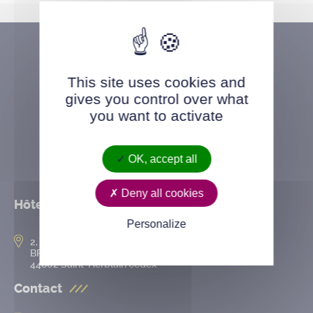
This site uses cookies and
gives you control over what
you want to activate
OK, accept all
Deny all cookies
Hôtel de ville
Personalize
2, rue de l’Hôtel-de-Ville
BP 50167
44802 Saint-Herblain cedex
Contact